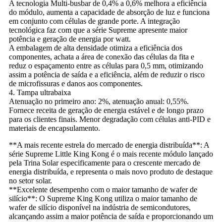
A tecnologia Multi-busbar de 0,4% a 0,6% melhora a eficiência
do módulo, aumenta a capacidade de absorção de luz e funciona
em conjunto com células de grande porte. A integração
tecnológica faz com que a série Supreme apresente maior
potência e geração de energia por watt.
A embalagem de alta densidade otimiza a eficiência dos
componentes, achata a área de conexão das células da fita e
reduz o espaçamento entre as células para 0,5 mm, otimizando
assim a potência de saída e a eficiência, além de reduzir o risco
de microfissuras e danos aos componentes.
4. Tampa ultrabaixa
Atenuação no primeiro ano: 2%, atenuação anual: 0,55%.
Fornece receita de geração de energia estável e de longo prazo
para os clientes finais. Menor degradação com células anti-PID e
materiais de encapsulamento.
**A mais recente estrela do mercado de energia distribuída**: A
série Supreme Little King Kong é o mais recente módulo lançado
pela Trina Solar especificamente para o crescente mercado de
energia distribuída, e representa o mais novo produto de destaque
no setor solar.
**Excelente desempenho com o maior tamanho de wafer de
silício**: O Supreme King Kong utiliza o maior tamanho de
wafer de silício disponível na indústria de semicondutores,
alcançando assim a maior potência de saída e proporcionando um