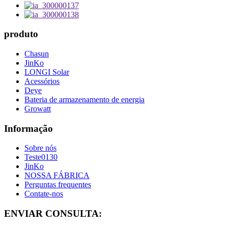
produto
Chasun
JinKo
LONGI Solar
Acessórios
Deye
Bateria de armazenamento de energia
Growatt
Informação
Sobre nós
Teste0130
JinKo
NOSSA FÁBRICA
Perguntas frequentes
Contate-nos
ENVIAR CONSULTA: