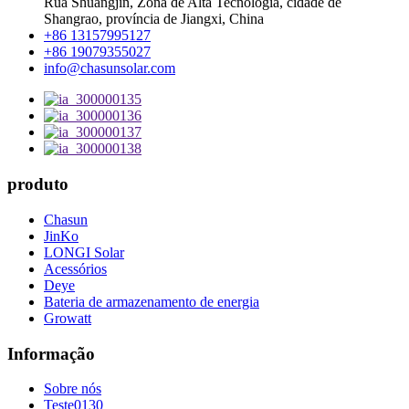
Rua Shuangjin, Zona de Alta Tecnologia, cidade de
Shangrao, província de Jiangxi, China
+86 13157995127
+86 19079355027
info@chasunsolar.com
produto
Chasun
JinKo
LONGI Solar
Acessórios
Deye
Bateria de armazenamento de energia
Growatt
Informação
Sobre nós
Teste0130