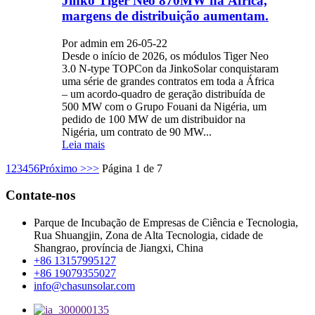
Jinko Tiger Neo 870MW na África,
margens de distribuição aumentam.
Por admin em 26-05-22
Desde o início de 2026, os módulos Tiger Neo
3.0 N-type TOPCon da JinkoSolar conquistaram
uma série de grandes contratos em toda a África
– um acordo-quadro de geração distribuída de
500 MW com o Grupo Fouani da Nigéria, um
pedido de 100 MW de um distribuidor na
Nigéria, um contrato de 90 MW...
Leia mais
1
2
3
4
5
6
Próximo >
>>
Página 1 de 7
Contate-nos
Parque de Incubação de Empresas de Ciência e Tecnologia,
Rua Shuangjin, Zona de Alta Tecnologia, cidade de
Shangrao, província de Jiangxi, China
+86 13157995127
+86 19079355027
info@chasunsolar.com