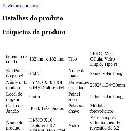
Envie-nos um e-mail
Detalhes do produto
Etiquetas do produto
PERC, Meia
tamanho da
182 mm x 182 mm
Tipo
Célula, Vidro
célula
Duplo, Tipo N
Eficiência
Nome da
24,8%
Painel solar Longi
do painel
marca
Número do
Hi-MO X10 LR8-
Dimensões
2382*1134*30mm
modelo
66HVD640-660M
do painel
Local de
Painel
Outro
Painel solar Longi
origem
solar
Caixa de
Palavra-
Módulos
IP 68, Três Diodos
Junção
chave
fotovoltaicos
Vidro simples,
Hi-MO X10
Nome do
vidro temperado
Explorer LR7-
Vidro
produto
revestido de 3,2
72HVH 640-670M