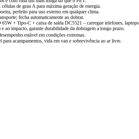
cos e com vida útil mais longa do que o PET.
%, células de grau A para máxima geração de energia.
oeira, perfeito para uso externo em qualquer clima.
ransporte; fecha automaticamente ao dobrar.
 65W + Tipo‑C + caixa de saída DC5521 – carregue telefones, laptops 
ão e ao impacto, garante durabilidade da dobragem a longo prazo.
esempenho estável em condições extremas.
l para acampamentos, vida em van e sobrevivência ao ar livre.