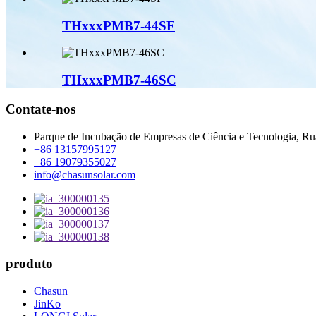
THxxxPMB7-44SF
THxxxPMB7-46SC
Contate-nos
Parque de Incubação de Empresas de Ciência e Tecnologia, Rua
+86 13157995127
+86 19079355027
info@chasunsolar.com
produto
Chasun
JinKo