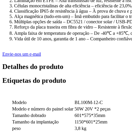
Laminação em ETFE – Alta transmissão de luz, resistente a ris
Células monocristalinas de alta eficiência – eficiência de 23,0
Classificação IP65 de resistência à água – À prova de chuva e p
Alça magnética (tudo-em-um) – Ímã embutido para facilitar o t
Múltiplas opções de saída – DC5521 / conector solar / USB‑PD
Reforço da placa traseira em fibra de vidro – Resistente à flex
Ampla faixa de temperatura de operação – De -40℃ a +85℃, d
Vida útil de 10 anos, garantia de 1 ano – Companheiro confiáve
Envie-nos um e-mail
Detalhes do produto
Etiquetas do produto
Modelo
BL100M-12-C
Modelo e número do painel solar
50W 20V *2 peças
Tamanho dobrado
601*575*35mm
Tamanho da implantação
1150*601*25mm
peso
3,8 kg